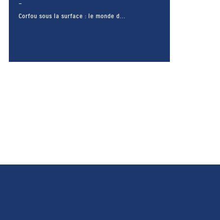
Corfou sous la surface : le monde d...
– FACEBOOK –
POUR LIKER
TA MER
J'AIME