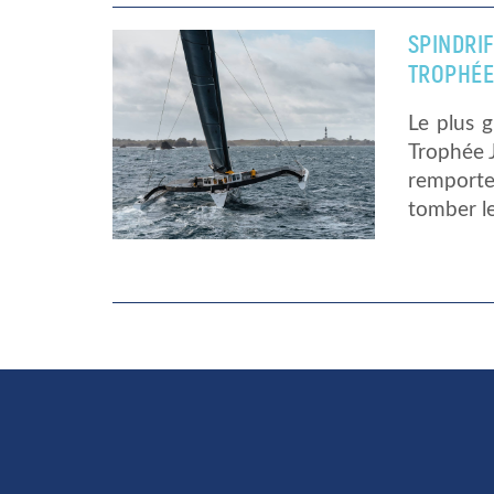
SPINDRI
TROPHÉE
Le plus g
Trophée J
remporte
tomber le