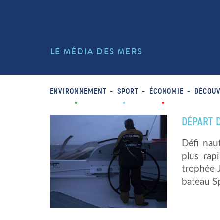
LE MÉDIA DES MERS
ENVIRONNEMENT
SPORT
ÉCONOMIE
DÉCOUV
DÉPART 
Défi nau
plus rap
trophée J
bateau Sp