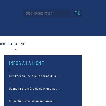
OK
IER
À LA UNE
INFOS À LA LIGNE
Lire l’océan : ce que la forme d’un...
Quand la croisière devient une autr...
Où partir surfer selon son niveau… ...