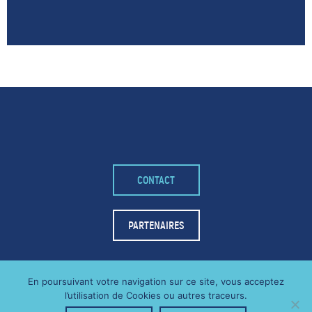
– FACEBOOK –
CONTACT
POUR LIKER
TA MER
PARTENAIRES
J'AIME
En poursuivant votre navigation sur ce site, vous acceptez
l’utilisation de Cookies ou autres traceurs.
MENTIONS LÉGALES
RGPD
2021 - THE WOODSTOCK
|
|
|