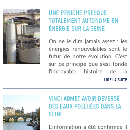
matières organiques. Le
bâtiment ravagé par les
UNE PÉNICHE PRESQUE
flammes contenait du chlorure
TOTALEMENT AUTONOME EN
ferrique, […]
ÉNERGIE SUR LA SEINE
On ne le dira jamais assez : les
énergies renouvelables sont le
futur de notre évolution. C’est
sur ce principe que s’est fondé
l’incroyable histoire de la
péniche de Gérard Feldzer, le
LIRE LA SUITE
propriétaire d’un navire
nouvelle génération. Cet ancien
VINCI ADMET AVOIR DÉVERSÉ
aviateur […]
DES EAUX POLLUÉES DANS LA
SEINE
L’information a été confirmée il