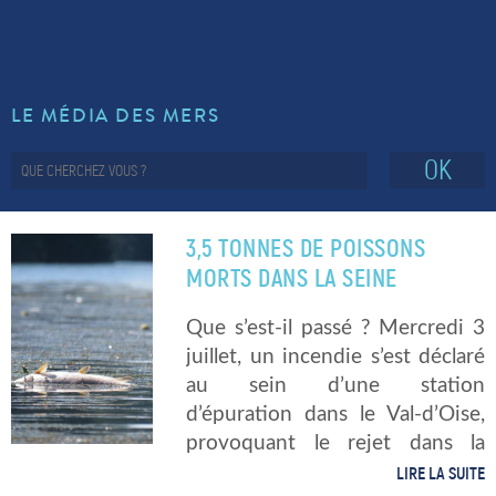
LE MÉDIA DES MERS
OK
3,5 TONNES DE POISSONS
MORTS DANS LA SEINE
Que s’est-il passé ? Mercredi 3
juillet, un incendie s’est déclaré
au sein d’une station
d’épuration dans le Val-d’Oise,
provoquant le rejet dans la
Seine d’eaux chargées en
LIRE LA SUITE