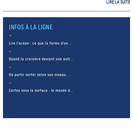
est exposée actuellement au
LIRE LA SUITE
Musée Mer Marine de
Bordeaux. En effet si dans […]
INFOS À LA LIGNE
Lire l’océan : ce que la forme d’un...
Quand la croisière devient une autr...
Où partir surfer selon son niveau… ...
Corfou sous la surface : le monde d...