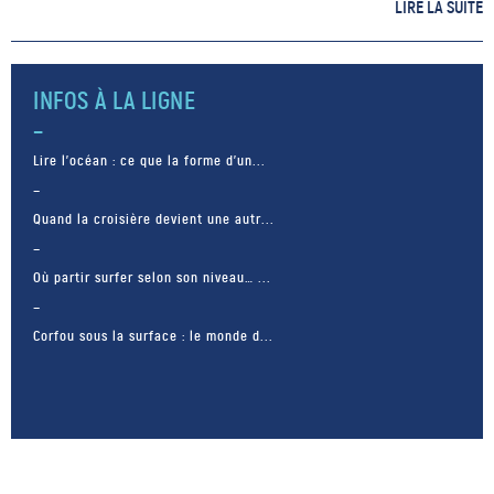
Dulou a consacré sa vie à
LIRE LA SUITE
l’apprentissage de l’océan […]
INFOS À LA LIGNE
Lire l’océan : ce que la forme d’un...
Quand la croisière devient une autr...
Où partir surfer selon son niveau… ...
Corfou sous la surface : le monde d...