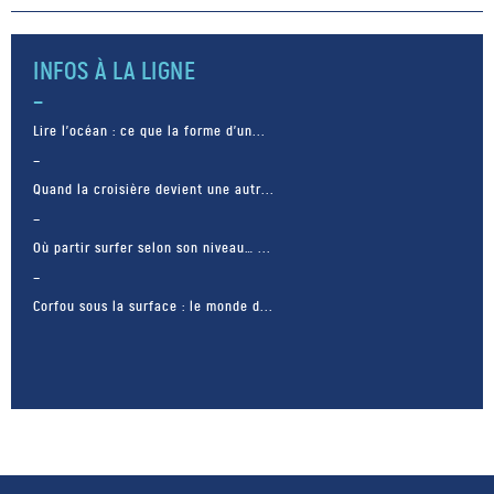
ans, est l’auteur d’une première
mondiale sous la marque
So’ooh. Le procédé, secret et
INFOS À LA LIGNE
breveté après quatre ans de […]
Lire l’océan : ce que la forme d’un...
Quand la croisière devient une autr...
Où partir surfer selon son niveau… ...
Corfou sous la surface : le monde d...