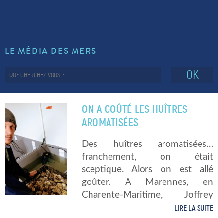
LE MÉDIA DES MERS
OK
ON A GOÛTÉ LES HUÎTRES
AROMATISÉES
Des huîtres aromatisées…
franchement, on était
sceptique. Alors on est allé
goûter. A Marennes, en
Charente-Maritime, Joffrey
Dubault, ostréiculteur de 29
LIRE LA SUITE