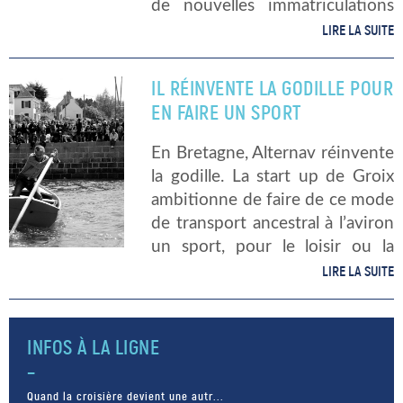
de nouvelles immatriculations
de bateaux a diminué. En
LIRE LA SUITE
revanche, le nombre de
personnes ayant passé un
IL RÉINVENTE LA GODILLE POUR
permis de navigation a […]
EN FAIRE UN SPORT
En Bretagne, Alternav réinvente
la godille. La start up de Groix
ambitionne de faire de ce mode
de transport ancestral à l’aviron
un sport, pour le loisir ou la
compétition. Fort de
LIRE LA SUITE
l’expérience du championnat du
monde de godille, organisé […]
INFOS À LA LIGNE
Quand la croisière devient une autr...