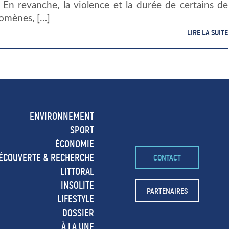
 En revanche, la violence et la durée de certains de
omènes, […]
LIRE LA SUITE
ENVIRONNEMENT
SPORT
ÉCONOMIE
ÉCOUVERTE & RECHERCHE
CONTACT
LITTORAL
INSOLITE
PARTENAIRES
LIFESTYLE
DOSSIER
À LA UNE