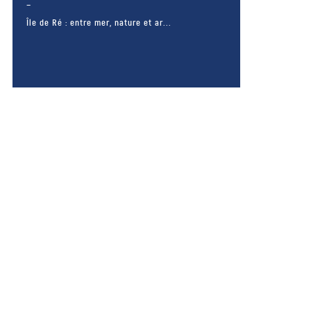
Île de Ré : entre mer, nature et ar...
– FACEBOOK –
POUR LIKER
TA MER
J'AIME