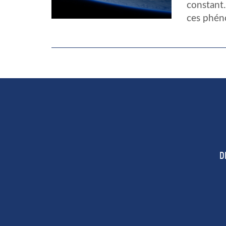
constant.
ces phén
D