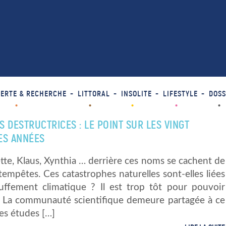
ERTE & RECHERCHE
LITTORAL
INSOLITE
LIFESTYLE
DOSS
 DESTRUCTRICES : LE POINT SUR LES VINGT
ES ANNÉES
tte, Klaus, Xynthia … derrière ces noms se cachent de
 tempêtes. Ces catastrophes naturelles sont-elles liées
uffement climatique ? Il est trop tôt pour pouvoir
er. La communauté scientifique demeure partagée à ce
les études […]