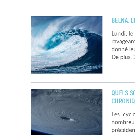
BELNA, 
Lundi, le
ravageant
donné leu
De plus, 
QUELS S
CHRONIQ
Les cycl
nombreux
précéde