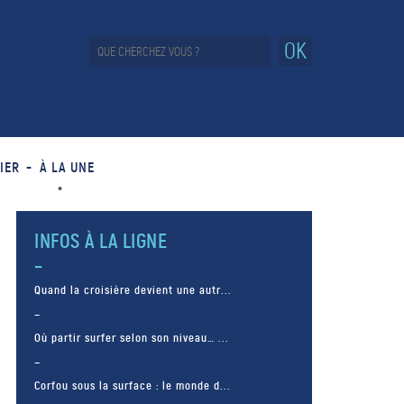
OK
IER
À LA UNE
INFOS À LA LIGNE
Quand la croisière devient une autr...
Où partir surfer selon son niveau… ...
Corfou sous la surface : le monde d...