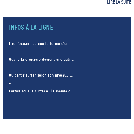
19 juin 2020, cette réunion
LIRE LA SUITE
internationale sur la
biodiversité avait été reportée
en raison de la […]
INFOS À LA LIGNE
Lire l’océan : ce que la forme d’un...
Quand la croisière devient une autr...
Où partir surfer selon son niveau… ...
Corfou sous la surface : le monde d...