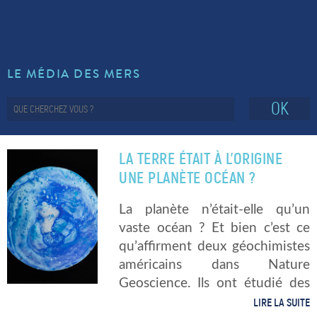
LE MÉDIA DES MERS
OK
LA TERRE ÉTAIT À L’ORIGINE
UNE PLANÈTE OCÉAN ?
La planète n’était-elle qu’un
vaste océan ? Et bien c’est ce
qu’affirment deux géochimistes
américains dans Nature
Geoscience. Ils ont étudié des
roches datant de l’Archéen, lors
LIRE LA SUITE