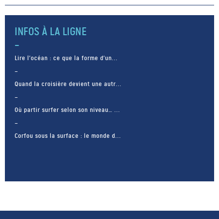
de multiples missions
d’exploration. En effet, ces
roches sont vieilles d’environ
INFOS À LA LIGNE
3,2 milliards […]
Lire l’océan : ce que la forme d’un...
Quand la croisière devient une autr...
Où partir surfer selon son niveau… ...
Corfou sous la surface : le monde d...