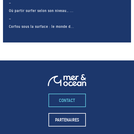
Où partir surfer selon son niveau… ...
Corfou sous la surface : le monde d...
CONTACT
– FACEBOOK –
POUR LIKER
PARTENAIRES
TA MER