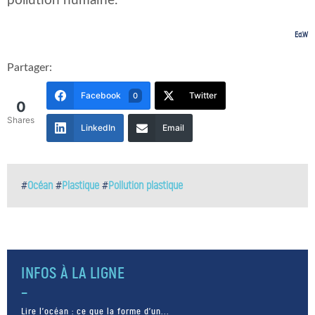
pollution humaine.
Ed.W
Partager:
Facebook
Twitter
0
0
Shares
LinkedIn
Email
#
Océan
#
Plastique
#
Pollution plastique
INFOS À LA LIGNE
Lire l’océan : ce que la forme d’un...