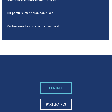
Où partir surfer selon son niveau… ...
Corfou sous la surface : le monde d...
CONTACT
– FACEBOOK –
POUR LIKER
PARTENAIRES
TA MER