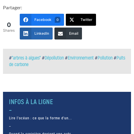
Partager:
Facebook
Twitter
0
0
Shares
LinkedIn
Email
#
"arbres à algues"
#
Dépollution
#
Environnement
#
Pollution
#
Puits
de carbone
INFOS À LA LIGNE
Lire l’océan : ce que la forme d’un...
Quand la croisière devient une autr...