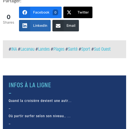
Partager:
Facebook
Twitter
0
0
Shares
LinkedIn
Email
#
INA
#
Lacanau
#
Landes
#
Plages
#
Santé
#
Sport
#
Sud Ouest
INFOS À LA LIGNE
Quand la croisière devient une autr...
Où partir surfer selon son niveau… ...