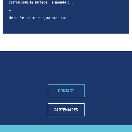
Corfou sous la surface : le monde d...
Île de Ré : entre mer, nature et ar...
CONTACT
– FACEBOOK –
POUR LIKER
PARTENAIRES
TA MER
J'AIME