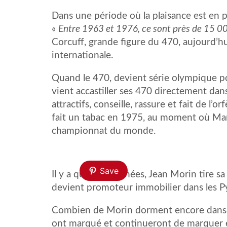
Dans une période où la plaisance est en p
«
Entre 1963 et 1976, ce sont près de 15 00
Corcuff, grande figure du 470, aujourd’hu
internationale.
Quand le 470, devient série olympique po
vient accastiller ses 470 directement dans 
attractifs, conseille, rassure et fait de l’
fait un tabac en 1975, au moment où Mar
championnat du monde.
Save
Il y a quelques années, Jean Morin tire s
devient promoteur immobilier dans les Py
Combien de Morin dorment encore dans 
ont marqué et continueront de marquer e