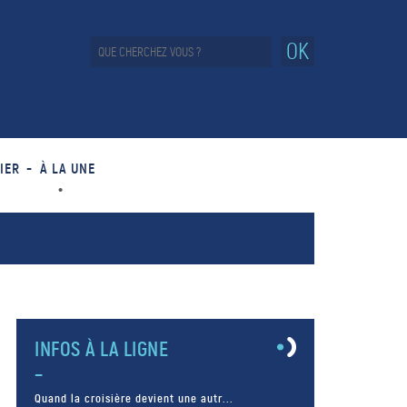
OK
IER
À LA UNE
INFOS À LA LIGNE
Quand la croisière devient une autr...