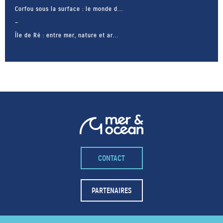
Corfou sous la surface : le monde d...
Île de Ré : entre mer, nature et ar...
CONTACT
– FACEBOOK –
POUR LIKER
PARTENAIRES
TA MER