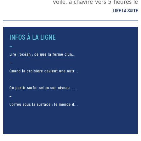
voile, a chaviré vers 5 heures le
2 septembre dernier, 40 milles
LIRE LA SUITE
dans l’Ouest de Porto. Que
s’est-il passé, et comment se
porte aujourd’hui l’équipage du
INFOS À LA LIGNE
[…]
Lire l’océan : ce que la forme d’un...
Quand la croisière devient une autr...
Où partir surfer selon son niveau… ...
Corfou sous la surface : le monde d...