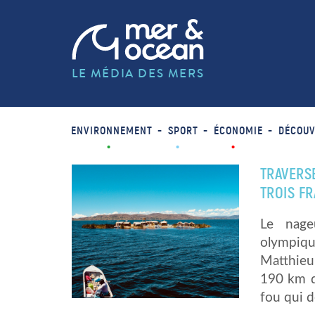
LE MÉDIA DES MERS
ENVIRONNEMENT
SPORT
ÉCONOMIE
DÉCOUV
TRAVERSE
TROIS FR
Le nage
olympiqu
Matthieu 
190 km d
fou qui 