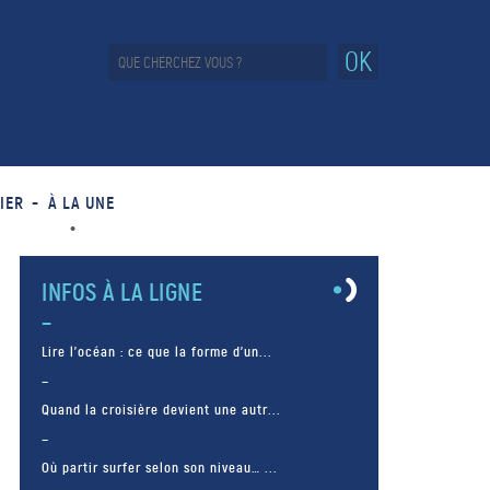
OK
IER
À LA UNE
INFOS À LA LIGNE
Lire l’océan : ce que la forme d’un...
Quand la croisière devient une autr...
Où partir surfer selon son niveau… ...