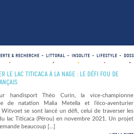
ERTE & RECHERCHE
LITTORAL
INSOLITE
LIFESTYLE
DOSS
R LE LAC TITICACA À LA NAGE : LE DÉFI FOU DE
ANÇAIS
ur handisport Théo Curin, la vice-championne
e de natation Malia Metella et l’éco-aventurier
Witvoet se sont lancé un défi, celui de traverser les
u lac Titicaca (Pérou) en novembre 2021. Un projet
demande beaucoup […]