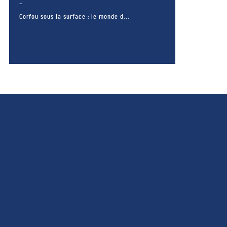
Corfou sous la surface : le monde d...
– FACEBOOK –
POUR LIKER
TA MER
J'AIME