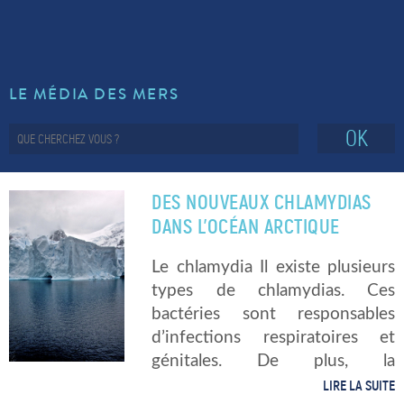
LE MÉDIA DES MERS
OK
DES NOUVEAUX CHLAMYDIAS
DANS L’OCÉAN ARCTIQUE
Le chlamydia Il existe plusieurs
types de chlamydias. Ces
bactéries sont responsables
d’infections respiratoires et
génitales. De plus, la
chlamydiose est notamment
LIRE LA SUITE