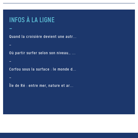
très répandue chez les femmes
de 16 à 24 ans. Des nouvelles
bactéries ? C’est dans un milieu
INFOS À LA LIGNE
[…]
Quand la croisière devient une autr...
Où partir surfer selon son niveau… ...
Corfou sous la surface : le monde d...
Île de Ré : entre mer, nature et ar...