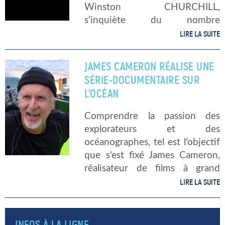
Winston CHURCHILL,
s’inquiète du nombre
grandissant de navires de l’Axe
LIRE LA SUITE
« Forceurs de blocus » qui
utilisent le port de Bordeaux
JAMES CAMERON RÉALISE UNE
pour transporter des produits
SÉRIE-DOCUMENTAIRE SUR
essentiels à l’industrie de guerre
L’OCÉAN
[…]
Comprendre la passion des
explorateurs et des
océanographes, tel est l’objectif
que s‘est fixé James Cameron,
réalisateur de films à grand
succès, mais également
LIRE LA SUITE
explorateur de fonds marins.
Animé par un sens de la
transmission, James Cameron
INFOS À LA LIGNE