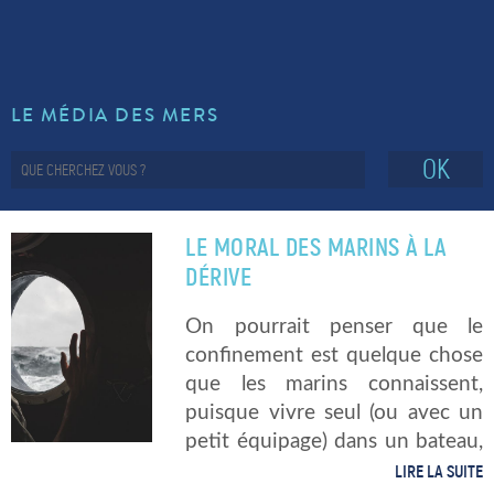
LE MÉDIA DES MERS
OK
LE MORAL DES MARINS À LA
DÉRIVE
On pourrait penser que le
confinement est quelque chose
que les marins connaissent,
puisque vivre seul (ou avec un
petit équipage) dans un bateau,
ils connaissent bien ! Mais ce
LIRE LA SUITE