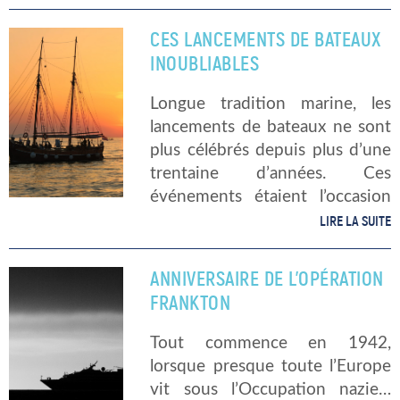
n’est pas si simple. Depuis un
an, la donne change […]
CES LANCEMENTS DE BATEAUX
INOUBLIABLES
Longue tradition marine, les
lancements de bateaux ne sont
plus célébrés depuis plus d’une
trentaine d’années. Ces
événements étaient l’occasion
de réunir de nombreux
LIRE LA SUITE
amateurs de la mer, notamment
celles et ceux qui avaient
ANNIVERSAIRE DE L’OPÉRATION
contribué à la construction des
FRANKTON
bâtiments […]
Tout commence en 1942,
lorsque presque toute l’Europe
vit sous l’Occupation nazie…