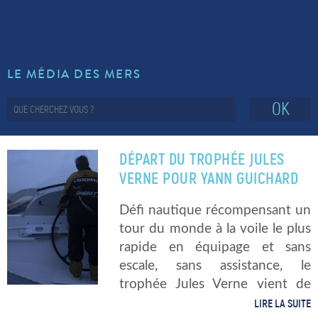
LE MÉDIA DES MERS
OK
DÉPART DU TROPHÉE JULES
VERNE POUR YANN GUICHARD
Défi nautique récompensant un
tour du monde à la voile le plus
rapide en équipage et sans
escale, sans assistance, le
trophée Jules Verne vient de
voir partir pour 21 760 milles le
LIRE LA SUITE