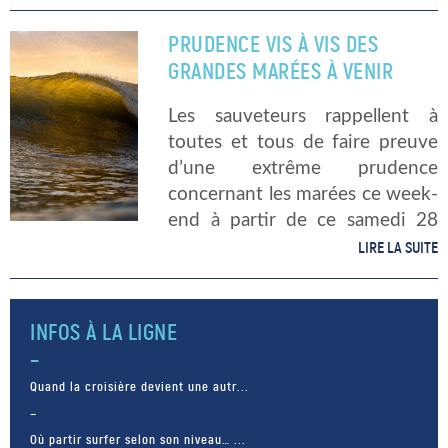
raison pour laquelle la Terre et la
Lune s’attirent, ce qui tend […]
PRUDENCE VIS À VIS DES
GRANDES MARÉES À VENIR
Les sauveteurs rappellent à
toutes et tous de faire preuve
d’une extrême prudence
concernant les marées ce week-
end à partir de ce samedi 28
septembre. En effet, on attend
LIRE LA SUITE
des coefficients de marées très
importants, au-delà des 100,
atteignant même […]
INFOS À LA LIGNE
Quand la croisière devient une autr...
Où partir surfer selon son niveau… ...