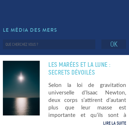
LE MÉDIA DES MERS
OK
LES MARÉES ET LA LUNE :
SECRETS DÉVOILÉS
Selon la loi de gravitation
universelle d’Isaac Newton,
deux corps s’attirent d’autant
plus que leur masse est
importante et qu’ils sont à
proximité l’un de l’autre. C’est la
LIRE LA SUITE