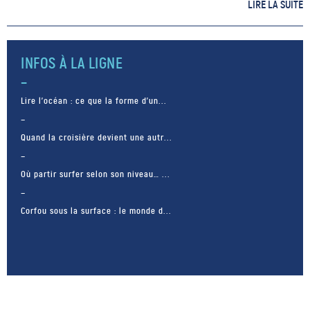
seule représentante des
LIRE LA SUITE
anguillidés au sein de l’Europe.
L’anguille européenne a une
apparence […]
INFOS À LA LIGNE
Lire l’océan : ce que la forme d’un...
Quand la croisière devient une autr...
Où partir surfer selon son niveau… ...
Corfou sous la surface : le monde d...