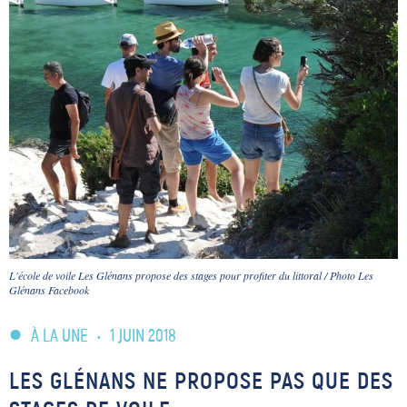
L'école de voile Les Glénans propose des stages pour profiter du littoral / Photo Les
Glénans Facebook
À LA UNE
•
1 JUIN 2018
LES GLÉNANS NE PROPOSE PAS QUE DES