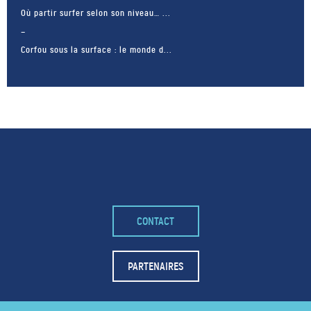
Où partir surfer selon son niveau… ...
Corfou sous la surface : le monde d...
CONTACT
– FACEBOOK –
POUR LIKER
PARTENAIRES
TA MER