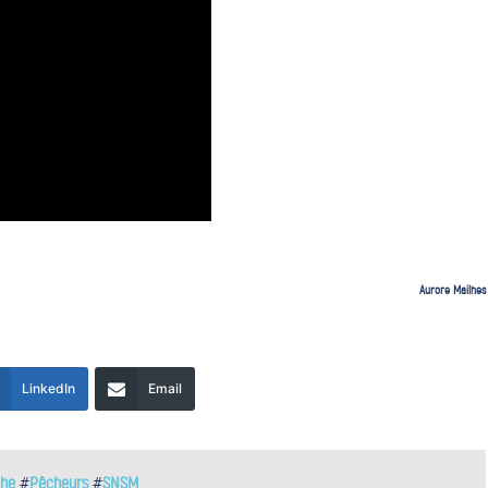
Aurore Mailhes
LinkedIn
Email
he
#
Pêcheurs
#
SNSM