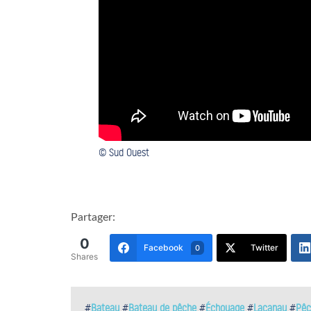
© Sud Ouest
Partager:
0
Facebook
Twitter
0
Shares
#
Bateau
#
Bateau de pêche
#
Échouage
#
Lacanau
#
Pêc