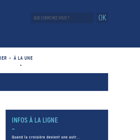
OK
IER
À LA UNE
INFOS À LA LIGNE
Quand la croisière devient une autr...