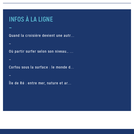
des coefficients de marées très
importants, au-delà des 100,
atteignant même […]
INFOS À LA LIGNE
Quand la croisière devient une autr...
Où partir surfer selon son niveau… ...
Corfou sous la surface : le monde d...
Île de Ré : entre mer, nature et ar...