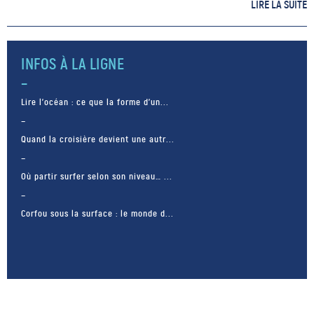
de la ville. Il suffit de voir la
LIRE LA SUITE
plage de Versova . Afroz Shah,
[…]
INFOS À LA LIGNE
Lire l’océan : ce que la forme d’un...
Quand la croisière devient une autr...
Où partir surfer selon son niveau… ...
Corfou sous la surface : le monde d...