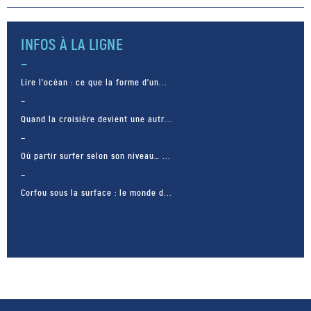
mer du Nord. Arnaud Chevalier,
officier de la gendarme
maritime partage ainsi […]
INFOS À LA LIGNE
Lire l’océan : ce que la forme d’un...
Quand la croisière devient une autr...
Où partir surfer selon son niveau… ...
Corfou sous la surface : le monde d...