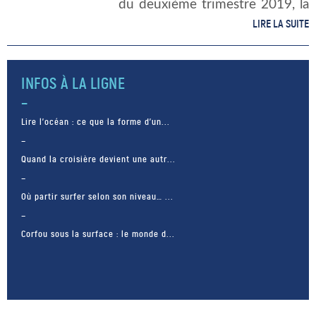
du deuxième trimestre 2019, la
déconstruction des bateaux de
LIRE LA SUITE
plaisance et de sport sera
gratuite pour le […]
INFOS À LA LIGNE
Lire l’océan : ce que la forme d’un...
Quand la croisière devient une autr...
Où partir surfer selon son niveau… ...
Corfou sous la surface : le monde d...