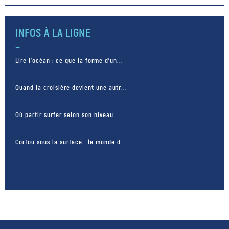
mer le 10 janvier. À son bord se
trouvent 599 hommes prêts à
[…]
INFOS À LA LIGNE
Lire l’océan : ce que la forme d’un...
Quand la croisière devient une autr...
Où partir surfer selon son niveau… ...
Corfou sous la surface : le monde d...