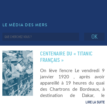
LE MÉDIA DES MERS
OK
CENTENAIRE DU « TITANIC
FRANÇAIS »
On lève l’encre Le vendredi 9
janvier 1920 , après avoir
appareillé à 19 heures du quai
des Chartrons de Bordeaux, à
destination de Dakar, le
paquebot AFRIQUE aborde la
LIRE LA SUITE