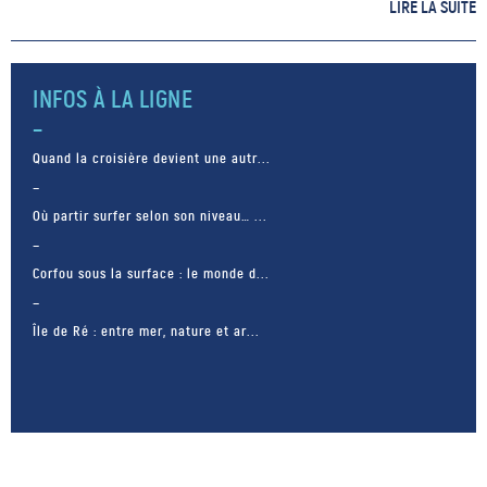
de la ville. Il suffit de voir la
LIRE LA SUITE
plage de Versova . Afroz Shah,
[…]
INFOS À LA LIGNE
Quand la croisière devient une autr...
Où partir surfer selon son niveau… ...
Corfou sous la surface : le monde d...
Île de Ré : entre mer, nature et ar...