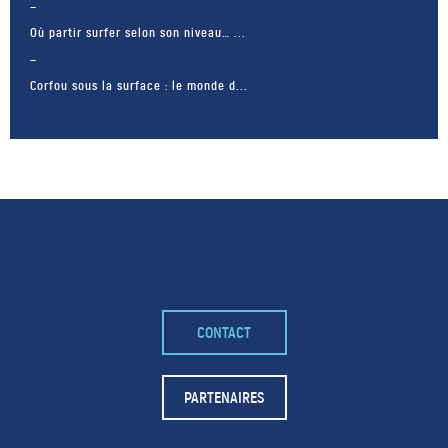
Où partir surfer selon son niveau… ...
Corfou sous la surface : le monde d...
CONTACT
– FACEBOOK –
POUR LIKER
PARTENAIRES
TA MER