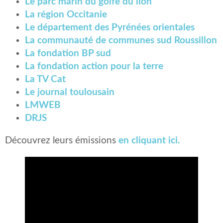
Le parc marin du golfe du lion
La région Occitanie
Le département des Pyrénées orientales
La communauté de communes sud Roussillon
La fondation BP sud
La fondation action pour la terre
La TV Cat
Le journal toulousain
LMWEB
DRJS
Découvrez leurs émissions
en cliquant ici.