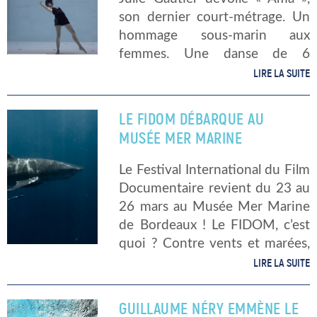
son dernier court-métrage. Un
hommage sous-marin aux
femmes. Une danse de 6
minutes en apnée portant
LIRE LA SUITE
autant de grâce que de force.
Un ballet subaquatique dans la
LE FIDOM DÉBARQUE AU
lignée des productions de la
MUSÉE MER MARINE
réalisatrice […]
Le Festival International du Film
Documentaire revient du 23 au
26 mars au Musée Mer Marine
de Bordeaux ! Le FIDOM, c’est
quoi ? Contre vents et marées,
le FIDOM est de retour au
LIRE LA SUITE
Musée Mer Marine, pour sa
5ème […]
GUILLAUME NÉRY EMMÈNE LE