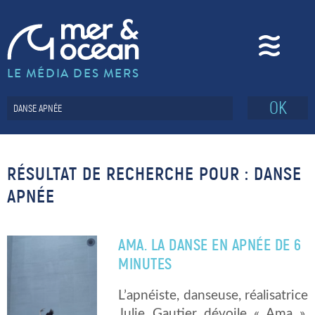
LE MÉDIA DES MERS
OK
RÉSULTAT DE RECHERCHE POUR : DANSE
APNÉE
AMA. LA DANSE EN APNÉE DE 6
MINUTES
L’apnéiste, danseuse, réalisatrice
Julie Gautier dévoile « Ama »,