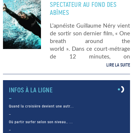
SPECTATEUR AU FOND DES
ABÎMES
L’apnéiste Guillaume Néry vient
de sortir son dernier film, « One
breath around the
world ». Dans ce court-métrage
de 12 minutes, on
voit l’apnéiste français nager
LIRE LA SUITE
avec des requins, des cachalots
et des baleines. Son film
dépasse les 2 millions de vues
INFOS À LA LIGNE
sur […]
Quand la croisière devient une autr...
Où partir surfer selon son niveau… ...